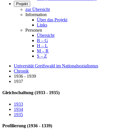
Projekt
zur Übersicht
Information
Über das Projekt
Links
Personen
Übersicht
B – G
H – L
M – R
S – Z
Universität Greifswald im Nationalsozialismus
Chronik
1936 - 1939
1937
Gleichschaltung (1933 - 1935)
1933
1934
1935
Profilierung (1936 - 1339)