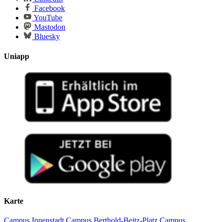
Facebook
YouTube
Mastodon
Bluesky
Uniapp
Karte
Campus Innenstadt
Campus Berthold-Beitz-Platz
Campus