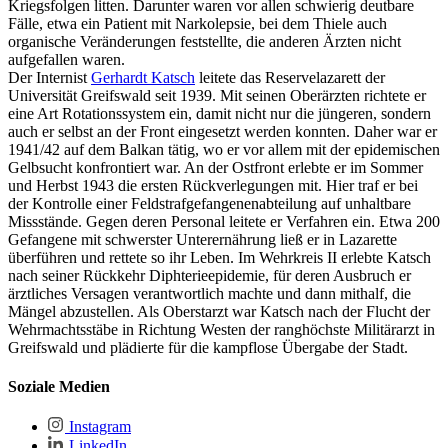
Kriegsfolgen litten. Darunter waren vor allen schwierig deutbare
Fälle, etwa ein Patient mit Narkolepsie, bei dem Thiele auch
organische Veränderungen feststellte, die anderen Ärzten nicht
aufgefallen waren.
Der Internist
Gerhardt Katsch
leitete das Reservelazarett der
Universität Greifswald seit 1939. Mit seinen Oberärzten richtete er
eine Art Rotationssystem ein, damit nicht nur die jüngeren, sondern
auch er selbst an der Front eingesetzt werden konnten. Daher war er
1941/42 auf dem Balkan tätig, wo er vor allem mit der epidemischen
Gelbsucht konfrontiert war. An der Ostfront erlebte er im Sommer
und Herbst 1943 die ersten Rückverlegungen mit. Hier traf er bei
der Kontrolle einer Feldstrafgefangenenabteilung auf unhaltbare
Missstände. Gegen deren Personal leitete er Verfahren ein. Etwa 200
Gefangene mit schwerster Unterernährung ließ er in Lazarette
überführen und rettete so ihr Leben. Im Wehrkreis II erlebte Katsch
nach seiner Rückkehr Diphterieepidemie, für deren Ausbruch er
ärztliches Versagen verantwortlich machte und dann mithalf, die
Mängel abzustellen. Als Oberstarzt war Katsch nach der Flucht der
Wehrmachtsstäbe in Richtung Westen der ranghöchste Militärarzt in
Greifswald und plädierte für die kampflose Übergabe der Stadt.
Soziale Medien
Instagram
LinkedIn