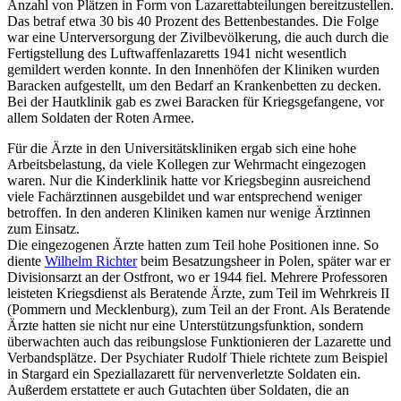
Anzahl von Plätzen in Form von Lazarettabteilungen bereitzustellen.
Das betraf etwa 30 bis 40 Prozent des Bettenbestandes. Die Folge
war eine Unterversorgung der Zivilbevölkerung, die auch durch die
Fertigstellung des Luftwaffenlazaretts 1941 nicht wesentlich
gemildert werden konnte. In den Innenhöfen der Kliniken wurden
Baracken aufgestellt, um den Bedarf an Krankenbetten zu decken.
Bei der Hautklinik gab es zwei Baracken für Kriegsgefangene, vor
allem Soldaten der Roten Armee.
Für die Ärzte in den Universitätskliniken ergab sich eine hohe
Arbeitsbelastung, da viele Kollegen zur Wehrmacht eingezogen
waren. Nur die Kinderklinik hatte vor Kriegsbeginn ausreichend
viele Fachärztinnen ausgebildet und war entsprechend weniger
betroffen. In den anderen Kliniken kamen nur wenige Ärztinnen
zum Einsatz.
Die eingezogenen Ärzte hatten zum Teil hohe Positionen inne. So
diente
Wilhelm Richter
beim Besatzungsheer in Polen, später war er
Divisionsarzt an der Ostfront, wo er 1944 fiel. Mehrere Professoren
leisteten Kriegsdienst als Beratende Ärzte, zum Teil im Wehrkreis II
(Pommern und Mecklenburg), zum Teil an der Front. Als Beratende
Ärzte hatten sie nicht nur eine Unterstützungsfunktion, sondern
überwachten auch das reibungslose Funktionieren der Lazarette und
Verbandsplätze. Der Psychiater Rudolf Thiele richtete zum Beispiel
in Stargard ein Speziallazarett für nervenverletzte Soldaten ein.
Außerdem erstattete er auch Gutachten über Soldaten, die an