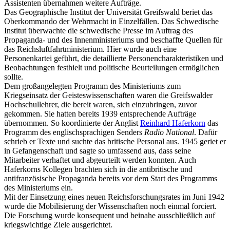
Assistenten übernahmen weitere Aufträge.
Das Geographische Institut der Universität Greifswald beriet das
Oberkommando der Wehrmacht in Einzelfällen. Das Schwedische
Institut überwachte die schwedische Presse im Auftrag des
Propaganda- und des Innenministeriums und beschaffte Quellen für
das Reichsluftfahrtministerium. Hier wurde auch eine
Personenkartei geführt, die detaillierte Personencharakteristiken und
Beobachtungen festhielt und politische Beurteilungen ermöglichen
sollte.
Dem großangelegten Programm des Ministeriums zum
Kriegseinsatz der Geisteswissenschaften waren die Greifswalder
Hochschullehrer, die bereit waren, sich einzubringen, zuvor
gekommen. Sie hatten bereits 1939 entsprechende Aufträge
übernommen. So koordinierte der Anglist
Reinhard Haferkorn
das
Programm des englischsprachigen Senders
Radio National
. Dafür
schrieb er Texte und suchte das britische Personal aus. 1945 geriet er
in Gefangenschaft und sagte so umfassend aus, dass seine
Mitarbeiter verhaftet und abgeurteilt werden konnten. Auch
Haferkorns Kollegen brachten sich in die antibritische und
antifranzösische Propaganda bereits vor dem Start des Programms
des Ministeriums ein.
Mit der Einsetzung eines neuen Reichsforschungsrates im Juni 1942
wurde die Mobilisierung der Wissenschaften noch einmal forciert.
Die Forschung wurde konsequent und beinahe ausschließlich auf
kriegswichtige Ziele ausgerichtet.