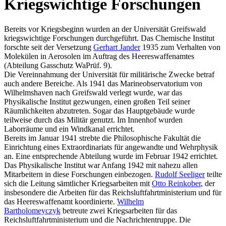
Kriegswichtige Forschungen
Bereits vor Kriegsbeginn wurden an der Universität Greifswald
kriegswichtige Forschungen durchgeführt. Das Chemische Institut
forschte seit der Versetzung
Gerhart Jander
1935 zum Verhalten von
Molekülen in Aerosolen im Auftrag des Heereswaffenamtes
(Abteilung Gasschutz WaPrüf. 9).
Die Vereinnahmung der Universität für militärische Zwecke betraf
auch andere Bereiche. Als 1941 das Marineobservatorium von
Wilhelmshaven nach Greifswald verlegt wurde, war das
Physikalische Institut gezwungen, einen großen Teil seiner
Räumlichkeiten abzutreten. Sogar das Hauptgebäude wurde
teilweise durch das Militär genutzt. Im Innenhof wurden
Laborräume und ein Windkanal errichtet.
Bereits im Januar 1941 strebte die Philosophische Fakultät die
Einrichtung eines Extraordinariats für angewandte und Wehrphysik
an. Eine entsprechende Abteilung wurde im Februar 1942 errichtet.
Das Physikalische Institut war Anfang 1942 mit nahezu allen
Mitarbeitern in diese Forschungen einbezogen.
Rudolf Seeliger
teilte
sich die Leitung sämtlicher Kriegsarbeiten mit
Otto Reinkober
, der
insbesondere die Arbeiten für das Reichsluftfahrtministerium und für
das Heereswaffenamt koordinierte.
Wilhelm
Bartholomeyczyk
betreute zwei Kriegsarbeiten für das
Reichsluftfahrtministerium und die Nachrichtentruppe. Die