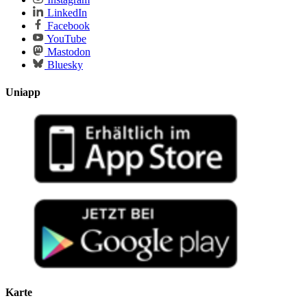
LinkedIn
Facebook
YouTube
Mastodon
Bluesky
Uniapp
Karte