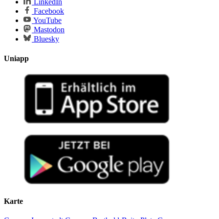
LinkedIn
Facebook
YouTube
Mastodon
Bluesky
Uniapp
Karte