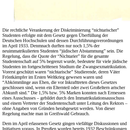
Die rechtliche Verankerung der Diskriminierung “nichtarischer”
Studenten erfolgte mit dem Gesetz gegen Überfüllung der
Deutschen Hochschulen und dessen Durchführungsverordnungen
im April 1933. Denmnach durften nur noch 1,5% der
neuimmatrikulierten Studenten “jüdischer Abstammung” sein. Die
Regelung, dass die Quote der “Nichtarier” für die gesamte
Studentenschaft auf 5% begrenzt wurde, bedeutete für viele jüdische
Studenten im fortgeschrittenen Studium die Zwangsexmatrikulation.
Vorerst geschützt waren “nichtarische” Studierende, deren Väter
Fröntkämpfer im Ersten Weltkrieg gewesen waren und
“Abkömmlinge aus Ehen, die vor Inkrafttreten dieses Gesetzes
geschlossen sind, wenn ein Elternteil oder zwei Großeltern arischer
Abkunft sind.” Die 1,5% bzw. 5% Marken konnten nach Ermessen
eines Ausschusses – gebildet durch den Immatrikulationsausschuss
und einem Vertreter der Studentenschaft unter Leitung des Rektors –
ohne Angaben von Gründen herabgesetzt werden. Von dieser
Regelung machte man in Greifswald Gebrauch.
Dem im April erlassenen Gesetz gingen viefältige Diskussionen und
Initiativen voraus. In Preußen wurden bereits 1932 Beschränkungen