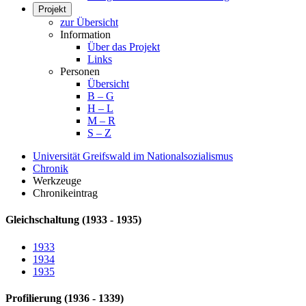
Projekt
zur Übersicht
Information
Über das Projekt
Links
Personen
Übersicht
B – G
H – L
M – R
S – Z
Universität Greifswald im Nationalsozialismus
Chronik
Werkzeuge
Chronikeintrag
Gleichschaltung (1933 - 1935)
1933
1934
1935
Profilierung (1936 - 1339)